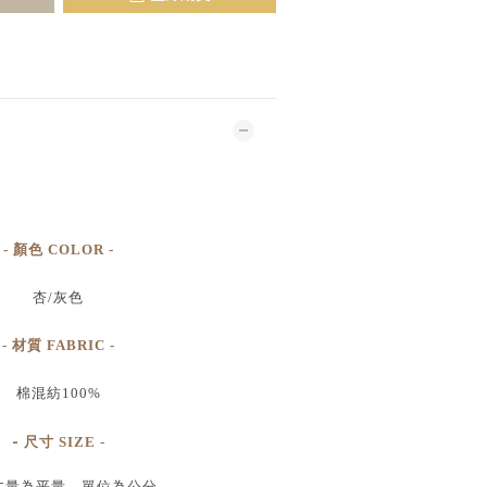
- 顏色 COLOR -
杏/灰色
- 材質 FABRIC -
棉混紡100%
-
尺寸
SIZE
-
丈量為平量、單位為公分