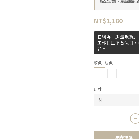
指定分類，單筆服飾滿$
NT$1,180
官網為「少量現貨」+
工作日且不含假日，
合。
顏色
: 灰色
尺寸
現在預購