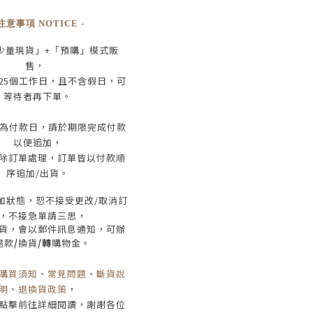
 注意事項 NOTICE -
少量現貨」+
「預購」模式販
售，
25
個工作日
，且
不含假日
，
可
等待者再下單
。
為付款日，請於期限完成付款
以便追加，
除訂單處理，訂單皆以付款順
序追加/出貨
。
加狀態，恕不接受
更改/取消
訂
，
不接急單請三思
，
貨，會以郵件訊息通知，可辦
退款
/
換貨
/轉
購物金。
購買須知
、
常見問題
、
斷貨說
明
、
退換貨政策
，
點擊前往詳細閱讀，謝謝各位