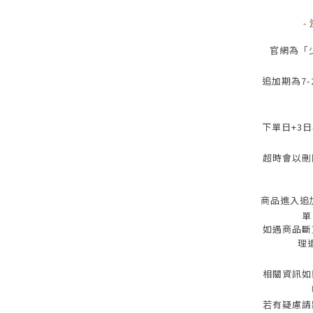
-
官網為
「
追加期為
7-
下單日
+3
日
超時會以刪
商品進入追
單
如遇商品斷
理
相關資訊如
若有疑慮請