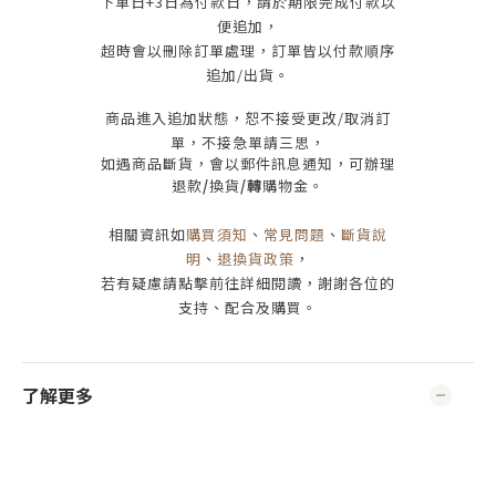
下單日
+3
日為付款日，請於期限完成付款
以
便追加，
超時會以刪除訂單處理，訂單皆以付款順序
追加/出貨
。
商品進入追加狀態，恕不接受
更改/取消
訂
單，
不接急單請三思
，
如遇商品斷貨，會以郵件訊息通知，可辦理
退款
/
換貨
/轉
購物金。
相關資訊如
購買須知
、
常見問題
、
斷貨說
明
、
退換貨政策
，
若有疑慮請點擊前往詳細閱讀，謝謝各位的
支持、配合及購買
。
了解更多