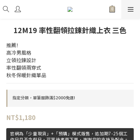
12M19 率性翻領拉鍊針織上衣 三色
推薦!
高冷男風格
立領拉鍊設計
率性翻領兩穿式
秋冬保暖針織單品
指定分類，單筆服飾滿$2000免運!
NT$1,180
官網為「少量現貨」+「預購」模式販售，追加期7-25個工
作日且不含假日，可等待者再下單，謝謝您的支持及配合。