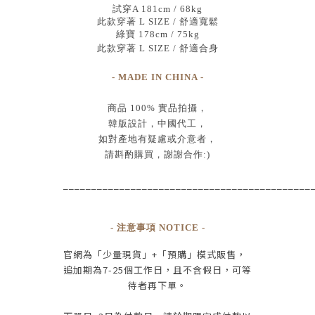
試穿A 181cm / 68kg
此款穿著 L SIZE / 舒適寬鬆
綠寶 178cm / 75kg
此款穿著 L SIZE / 舒適合身
- MADE IN CHINA -
商品
100% 實品拍攝
，
韓版設計，中國代工
，
如對產地有疑慮或介意者，
請斟酌購買，
謝謝合作:)
____________________________________________
- 注意事項 NOTICE -
官網為
「少量現貨」+
「預購」模式販售，
追加期為
7-25
個工作日
，且
不含假日
，
可等
待者再下單
。