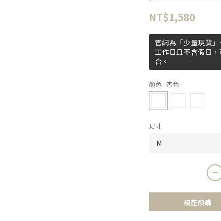
NT$1,580
官網為「少量現貨」+
工作日且不含假日，
合。
顏色
: 杏色
尺寸
現在預購