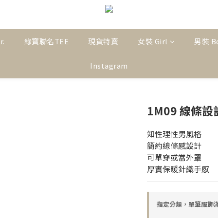
r.
綠寶聯名TEE
現貨特賣
女裝 Girl
男裝 B
Instagram
1M09 線條
知性理性男風格
簡約線條感設計
可單穿或當外罩
厚實保暖針織手感
指定分類，單筆服飾滿$