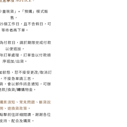
 注意事項 NOTICE -
少量現貨」+
「預購」模式販
售，
25
個工作日
，且
不含假日
，
可
等待者再下單
。
為付款日，請於期限完成付款
以便追加，
除訂單處理，訂單皆以付款順
序追加/出貨
。
加狀態，恕不接受
更改/取消
訂
，
不接急單請三思
，
貨，會以郵件訊息通知，可辦
退款
/
換貨
/轉
購物金。
購買須知
、
常見問題
、
斷貨說
明
、
退換貨政策
，
點擊前往詳細閱讀，謝謝各位
支持、配合及購買
。