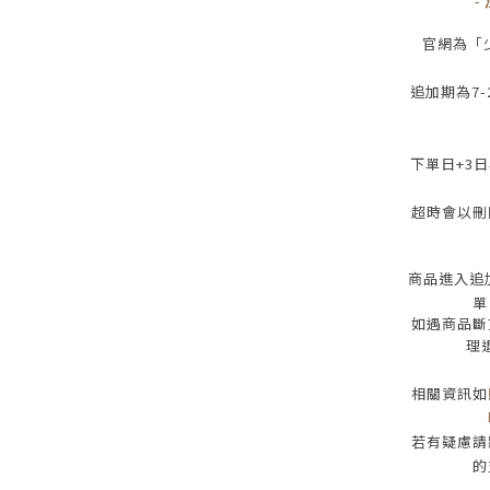
-
官網為
「
追加期為
7-
下單日
+3
日
超時會以刪
商品進入追
單
如遇商品斷
理
相關資訊如
若有疑慮請
的