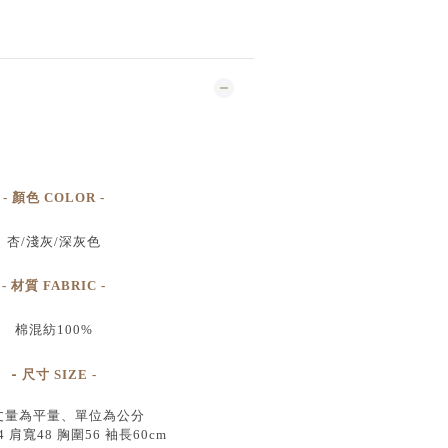
- 顏色 COLOR -
杏/淺灰/深灰色
- 材質 FABRIC -
棉混紡100%
-
尺寸
SIZE
-
丈量為平量、單位為公分
 肩寬48 胸圍56 袖長60cm