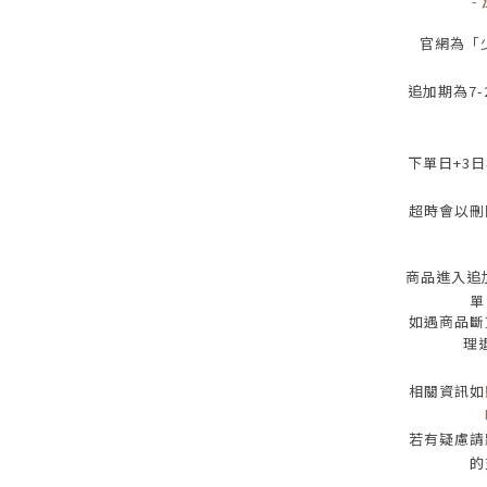
-
官網為
「
追加期為
7-
下單日
+3
日
超時會以刪
商品進入追
單
如遇商品斷
理
相關資訊如
若有疑慮請
的