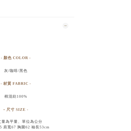
- 顏色 COLOR -
灰/咖啡/黑色
- 材質 FABRIC -
棉混紡100%
-
尺寸
SIZE
-
丈量為平量、單位為公分
 肩寬67 胸圍62 袖長53cm