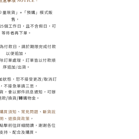
 注意事項 NOTICE -
少量現貨」+
「預購」模式販
售，
25
個工作日
，且
不含假日
，
可
等待者再下單
。
為付款日，請於期限完成付款
以便追加，
除訂單處理，訂單皆以付款順
序追加/出貨
。
加狀態，恕不接受
更改/取消
訂
，
不接急單請三思
，
貨，會以郵件訊息通知，可辦
退款
/
換貨
/轉
購物金。
購買須知
、
常見問題
、
斷貨說
明
、
退換貨政策
，
點擊前往詳細閱讀，謝謝各位
支持、配合及購買
。