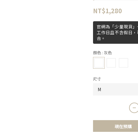
NT$1,280
官網為「少量現貨」+
工作日且不含假日，
合。
顏色
: 灰色
尺寸
現在預購