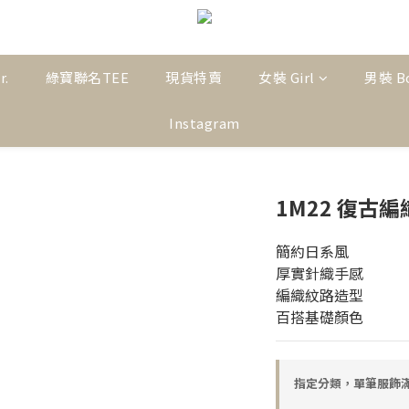
r.
綠寶聯名TEE
現貨特賣
女裝 Girl
男裝 B
Instagram
1M22 復古
簡約日系風
厚實針織手感
編織紋路造型
百搭基礎顏色
指定分類，單筆服飾滿$