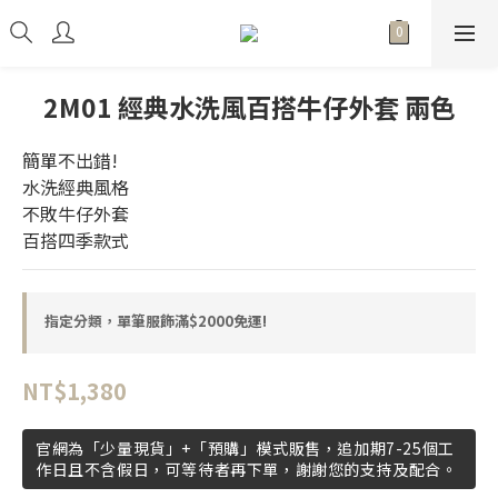
2M01 經典水洗風百搭牛仔外套 兩色
簡單不出錯!
水洗經典風格
不敗牛仔外套
百搭四季款式
指定分類，單筆服飾滿$2000免運!
NT$1,380
官網為「少量現貨」+「預購」模式販售，追加期7-25個工
作日且不含假日，可等待者再下單，謝謝您的支持及配合。