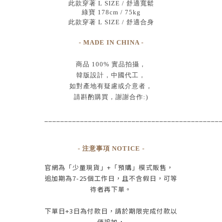
此款穿著 L SIZE / 舒適寬鬆
綠寶 178cm / 75kg
此款穿著 L SIZE / 舒適合身
- MADE IN CHINA -
商品
100% 實品拍攝
，
韓版設計，中國代工
，
如對產地有疑慮或介意者，
請斟酌購買，
謝謝合作:)
____________________________________________
- 注意事項 NOTICE -
官網為
「少量現貨」+
「預購」模式販售，
追加期為
7-25
個工作日
，且
不含假日
，
可等
待者再下單
。
下單日
+3
日為付款日，請於期限完成付款
以
便追加，