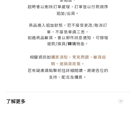
超時會以刪除訂單處理，訂單皆以付款順序
追加/出貨
。
商品進入追加狀態，恕不接受
更改/取消
訂
單，
不接急單請三思
，
如遇商品斷貨，會以郵件訊息通知，可辦理
退款
/
換貨
/轉
購物金。
相關資訊如
購買須知
、
常見問題
、
斷貨說
明
、
退換貨政策
，
若有疑慮請點擊前往詳細閱讀，謝謝各位的
支持、配合及購買
。
了解更多