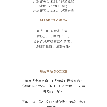
此款穿著 L SIZE / 舒適寬鬆
綠寶 178cm / 75kg
此款穿著 L SIZE / 舒適合身
- MADE IN CHINA -
商品
100% 實品拍攝
，
韓版設計，中國代工
，
如對產地有疑慮或介意者，
請斟酌購買，
謝謝合作:)
____________________________________________
- 注意事項 NOTICE -
官網為
「少量現貨」+
「預購」模式販售，
追加期為
7-25
個工作日
，且
不含假日
，
可等
待者再下單
。
下單日
+3
日為付款日，請於期限完成付款
以
便追加，