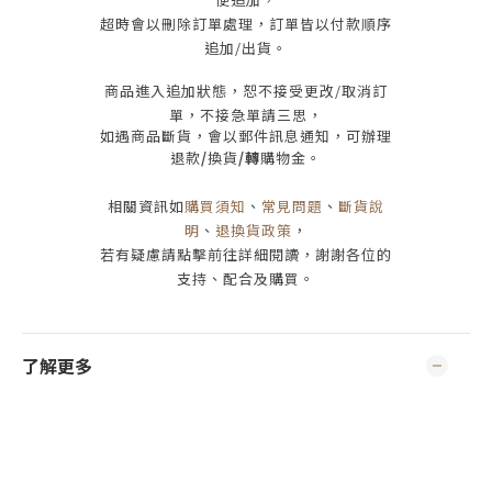
超時會以刪除訂單處理，訂單皆以付款順序
追加/出貨
。
商品進入追加狀態，恕不接受
更改/取消
訂
單，
不接急單請三思
，
如遇商品斷貨，會以郵件訊息通知，可辦理
退款
/
換貨
/轉
購物金。
相關資訊如
購買須知
、
常見問題
、
斷貨說
明
、
退換貨政策
，
若有疑慮請點擊前往詳細閱讀，謝謝各位的
支持、配合及購買
。
了解更多