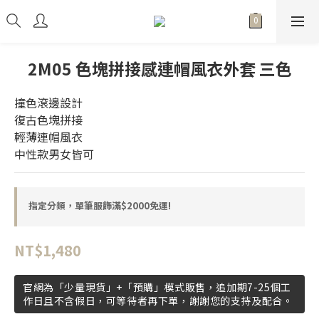
2M05 色塊拼接感連帽風衣外套 三色
撞色滾邊設計
復古色塊拼接
輕薄連帽風衣
中性款男女皆可
指定分類，單筆服飾滿$2000免運!
NT$1,480
官網為「少量現貨」+「預購」模式販售，追加期7-25個工
作日且不含假日，可等待者再下單，謝謝您的支持及配合。