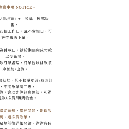
 注意事項 NOTICE -
少量現貨」+
「預購」模式販
售，
25
個工作日
，且
不含假日
，
可
等待者再下單
。
為付款日，請於期限完成付款
以便追加，
除訂單處理，訂單皆以付款順
序追加/出貨
。
加狀態，恕不接受
更改/取消
訂
，
不接急單請三思
，
貨，會以郵件訊息通知，可辦
退款
/
換貨
/轉
購物金。
購買須知
、
常見問題
、
斷貨說
明
、
退換貨政策
，
點擊前往詳細閱讀，謝謝各位