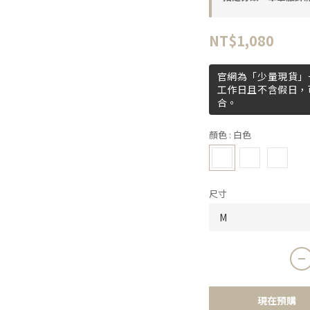
NT$1,080
官網為「少量現貨」+
工作日且不含假日，
合。
顏色
: 白色
尺寸
現在預購