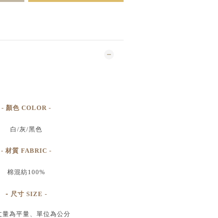
- 顏色 COLOR -
白/灰/黑色
- 材質 FABRIC -
棉混紡100%
-
尺寸
SIZE
-
丈量為平量、單位為公分