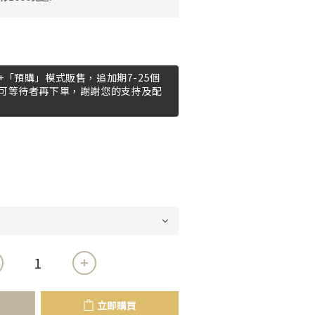
「預購」模式販售，追加期7-25個
可等待者再下單，謝謝您的支持及配
立即購買