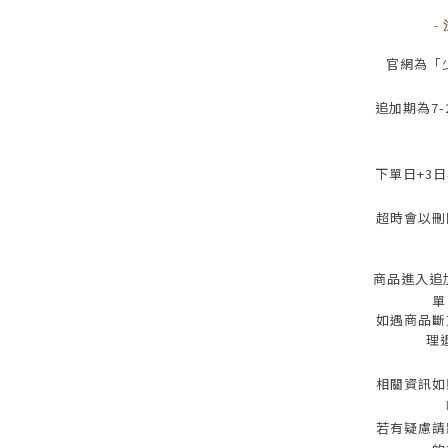
-
官網為
「
追加期為
7-
下單日
+3
日
超時會以刪
商品進入追
單
如遇商品斷
理
相關資訊如
若有疑慮請