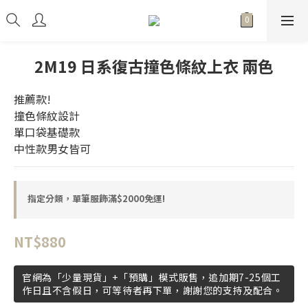
2M19 日系復古撞色條紋上衣 兩色
推薦款!
撞色條紋設計
單口袋基礎款
中性款男女皆可
指定分類，單筆服飾滿$2000免運!
NT$880
官網為「少量現貨」+「預購」模式販售，追加期7-25個工
作日且不含假日，可等待者再下單，謝謝您的支持及配合。