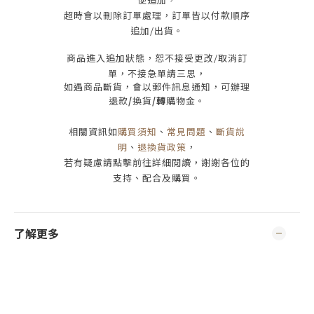
超時會以刪除訂單處理，訂單皆以付款順序
追加/出貨
。
商品進入追加狀態，恕不接受
更改/取消
訂
單，
不接急單請三思
，
如遇商品斷貨，會以郵件訊息通知，可辦理
退款
/
換貨
/轉
購物金。
相關資訊如
購買須知
、
常見問題
、
斷貨說
明
、
退換貨政策
，
若有疑慮請點擊前往詳細閱讀，謝謝各位的
支持、配合及購買
。
了解更多