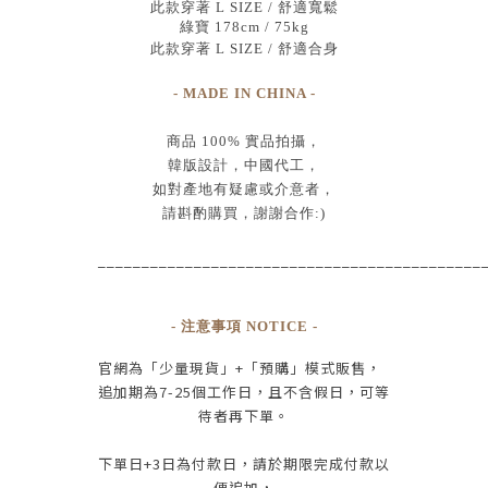
此款穿著 L SIZE / 舒適寬鬆
綠寶 178cm / 75kg
此款穿著 L SIZE / 舒適合身
- MADE IN CHINA -
商品
100% 實品拍攝
，
韓版設計，中國代工
，
如對產地有疑慮或介意者，
請斟酌購買，
謝謝合作:)
____________________________________________
- 注意事項 NOTICE -
官網為
「少量現貨」+
「預購」模式販售，
追加期為
7-25
個工作日
，且
不含假日
，
可等
待者再下單
。
下單日
+3
日為付款日，請於期限完成付款
以
便追加，