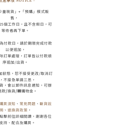
 注意事項 NOTICE -
少量現貨」+
「預購」模式販
售，
25
個工作日
，且
不含假日
，
可
等待者再下單
。
為付款日，請於期限完成付款
以便追加，
除訂單處理，訂單皆以付款順
序追加/出貨
。
加狀態，恕不接受
更改/取消
訂
，
不接急單請三思
，
貨，會以郵件訊息通知，可辦
退款
/
換貨
/轉
購物金。
購買須知
、
常見問題
、
斷貨說
明
、
退換貨政策
，
點擊前往詳細閱讀，謝謝各位
支持、配合及購買
。