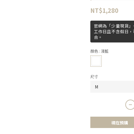
NT$1,280
官網為「少量現貨」+
工作日且不含假日，
合。
顏色
: 淺藍
尺寸
現在預購