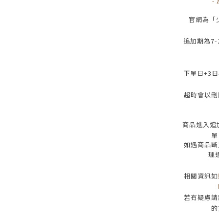
-
官網為
「
追加期為
7-
下單日
+3
日
超時會以刪
商品進入追
單
如遇商品斷
理
相關資訊如
若有疑慮請
的