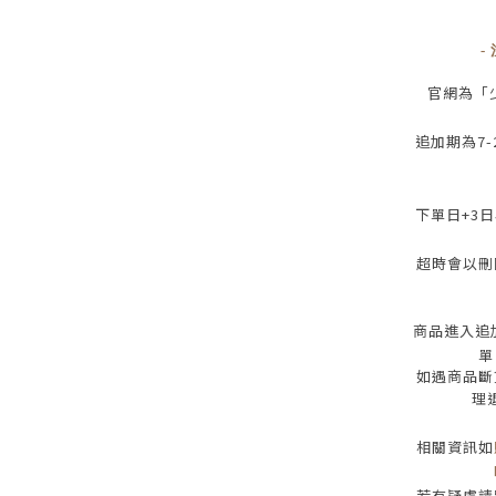
-
官網為
「
追加期為
7-
下單日
+3
日
超時會以刪
商品進入追
單
如遇商品斷
理
相關資訊如
若有疑慮請