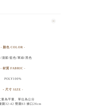
- 顏色 COLOR -
/
淺紫/
藍色/
軍綠/
黑
色
- 材質 FABRIC -
POLY100%
-
尺寸
SIZE
-
丈量為平量、單位為公分
腰圍32-42 臀圍63 褲口26cm