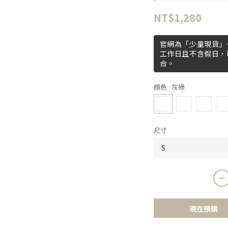
NT$1,280
官網為「少量現貨」+
工作日且不含假日，
合。
顏色
: 灰綠
尺寸
現在預購