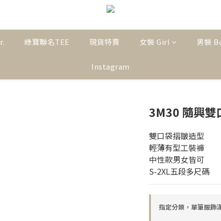
r.
綠寶聯名TEE
現貨特賣
女裝 Girl
男裝 B
Instagram
3M30 隨興
雙口袋摺皺造型
輕薄有型工裝褲
中性款男女皆可
S-2XL五段多尺碼
指定分類，單筆服飾滿$