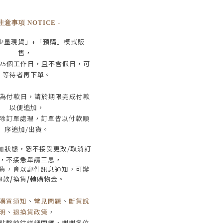
 注意事項 NOTICE -
少量現貨」+
「預購」模式販
售，
25
個工作日
，且
不含假日
，
可
等待者再下單
。
為付款日，請於期限完成付款
以便追加，
除訂單處理，訂單皆以付款順
序追加/出貨
。
加狀態，恕不接受
更改/取消
訂
，
不接急單請三思
，
貨，會以郵件訊息通知，可辦
退款
/
換貨
/轉
購物金。
購買須知
、
常見問題
、
斷貨說
明
、
退換貨政策
，
點擊前往詳細閱讀，謝謝各位