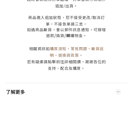
追加/出貨
。
商品進入追加狀態，恕不接受
更改/取消
訂
單，
不接急單請三思
，
如遇商品斷貨，會以郵件訊息通知，可辦理
退款
/
換貨
/轉
購物金。
相關資訊如
購買須知
、
常見問題
、
斷貨說
明
、
退換貨政策
，
若有疑慮請點擊前往詳細閱讀，謝謝各位的
支持、配合及購買
。
了解更多