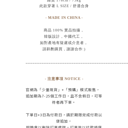
綠寶 178cm / 75kg
此款穿著 L SIZE / 舒適合身
- MADE IN CHINA -
商品
100% 實品拍攝
，
韓版設計，中國代工
，
如對產地有疑慮或介意者，
請斟酌購買，
謝謝合作:)
____________________________________________
- 注意事項 NOTICE -
官網為
「少量現貨」+
「預購」模式販售，
追加期為
7-25
個工作日
，且
不含假日
，
可等
待者再下單
。
下單日
+3
日為付款日，請於期限完成付款
以
便追加，
超時會以刪除訂單處理，訂單皆以付款順序