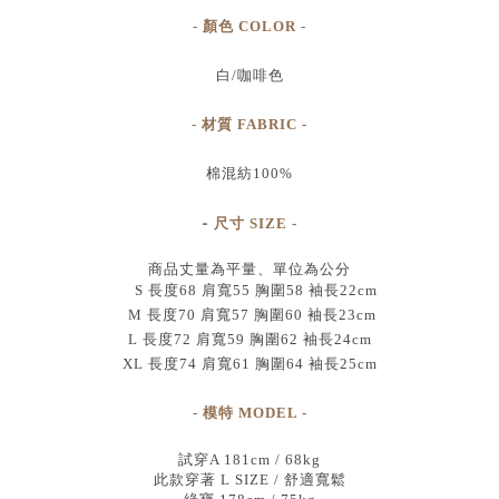
- 顏色 COLOR -
白/咖啡色
- 材質 FABRIC -
棉混紡100%
-
尺寸
SIZE
-
商品丈量為平量、單位為公分
S 長度68 肩寬55 胸圍58 袖長22cm
M 長度70 肩寬57 胸圍60 袖長23cm
L 長度72 肩寬59 胸圍62 袖長24cm
XL 長度74 肩寬61 胸圍64 袖長25cm
- 模特 MODEL -
試穿A 181cm / 68kg
此款穿著 L SIZE / 舒適寬鬆