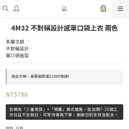
4M32 不對稱設計感單口袋上衣 兩色
多層次感
不對稱設計
單口袋造型
指定分類，單筆服飾滿$2000免運!
NT$780
官網為「少量現貨」+「預購」模式販售，追加期7-25個工
作日且不含假日，可等待者再下單，謝謝您的支持及配合。
顏色
: 白色