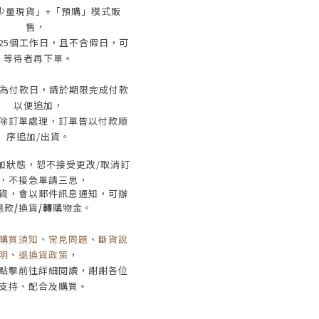
少量現貨」+
「預購」模式販
售，
25
個工作日
，且
不含假日
，
可
等待者再下單
。
為付款日，請於期限完成付款
以便追加，
除訂單處理，訂單皆以付款順
序追加/出貨
。
加狀態，恕不接受
更改/取消
訂
，
不接急單請三思
，
貨，會以郵件訊息通知，可辦
退款
/
換貨
/轉
購物金。
購買須知
、
常見問題
、
斷貨說
明
、
退換貨政策
，
點擊前往詳細閱讀，謝謝各位
支持、配合及購買
。