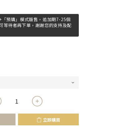
「預購」模式販售，追加期7-25個
可等待者再下單，謝謝您的支持及配
立即購買