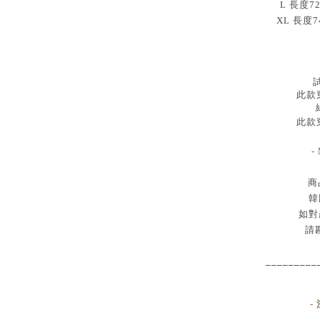
L 長度7
XL 長度7
試
此款穿
此款穿
-
商
韓
如對
請
_________
-