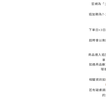
官網為
「
追加期為
7-
下單日
+3
日
超時會以刪
商品進入追
單
如遇商品斷
理
相關資訊如
若有疑慮請
的