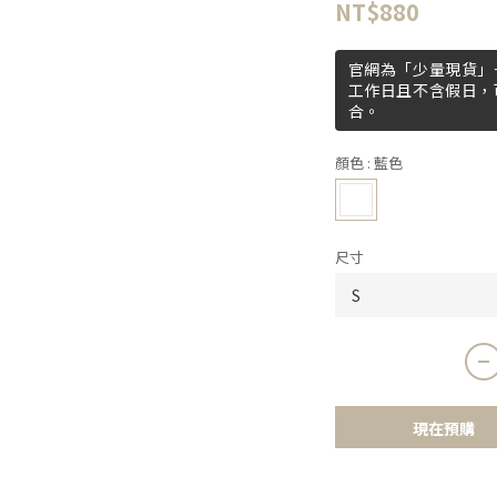
NT$880
官網為「少量現貨」+
工作日且不含假日，
合。
顏色
: 藍色
尺寸
現在預購