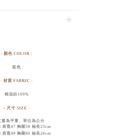
- 顏色 COLOR -
藍色
- 材質 FABRIC -
棉混紡100%
-
尺寸
SIZE
-
丈量為平量、單位為公分
8 肩寬47 胸圍58 袖長25cm
0 肩寬49 胸圍60 袖長26cm