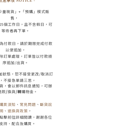
 注意事項 NOTICE -
少量現貨」+
「預購」模式販
售，
25
個工作日
，且
不含假日
，
可
等待者再下單
。
為付款日，請於期限完成付款
以便追加，
除訂單處理，訂單皆以付款順
序追加/出貨
。
加狀態，恕不接受
更改/取消
訂
，
不接急單請三思
，
貨，會以郵件訊息通知，可辦
退款
/
換貨
/轉
購物金。
購買須知
、
常見問題
、
斷貨說
明
、
退換貨政策
，
點擊前往詳細閱讀，謝謝各位
支持、配合及購買
。