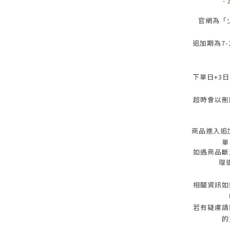
-
官網為
「
追加期為
7-
下單日
+3
日
超時會以刪
商品進入追
單
如遇商品斷
理
相關資訊如
若有疑慮請
的