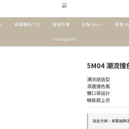
r.
綠寶聯名TEE
現貨特賣
女裝 Girl
男裝 B
Instagram
5M04 潮流
潮流感造型
滾邊撞色風
雙口袋設計
機能感上衣
指定分類，單筆服飾滿$