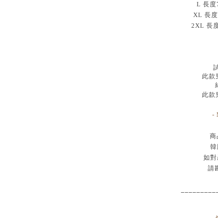
L 長度
XL 長度
2XL 長
試
此款穿
此款穿
-
商
韓
如對
請
_________