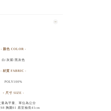
- 顏色 COLOR -
白/灰紫/黑灰色
- 材質 FABRIC -
POLY100%
-
尺寸
SIZE
-
丈量為平量、單位為公分
8 胸圍61 肩至袖長41cm