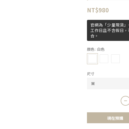
NT$980
官網為「少量現貨」+
工作日且不含假日，
合。
顏色
: 白色
尺寸
現在預購