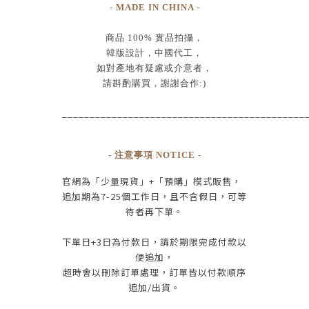
- MADE IN CHINA -
商品
100% 實品拍攝
，
韓版設計，中國代工
，
如對產地有疑慮或介意者，
請斟酌購買，
謝謝合作:)
____________________________________________
- 注意事項 NOTICE -
官網為
「少量現貨」+
「預購」模式販售，
追加期為
7-25
個工作日
，且
不含假日
，
可等
待者再下單
。
下單日
+3
日為付款日，請於期限完成付款
以
便追加，
超時會以刪除訂單處理，訂單皆以付款順序
追加/出貨
。