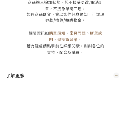
商品進入追加狀態，恕不接受
更改/取消
訂
單，
不接急單請三思
，
如遇商品斷貨，會以郵件訊息通知，可辦理
退款
/
換貨
/轉
購物金。
相關資訊如
購買須知
、
常見問題
、
斷貨說
明
、
退換貨政策
，
若有疑慮請點擊前往詳細閱讀，謝謝各位的
支持、配合及購買
。
了解更多