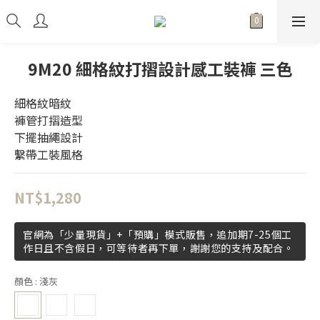
9M20 細格紋打摺設計感工裝褲 三色
細格紋暗紋
褲管打摺造型
下擺抽繩設計
繫帶工裝風格
NT$1,280
官網為「少量現貨」+「預購」模式販售，追加期7-25個工
作日且不含假日，可等待者再下單，謝謝您的支持及配合。
顏色
: 淺灰